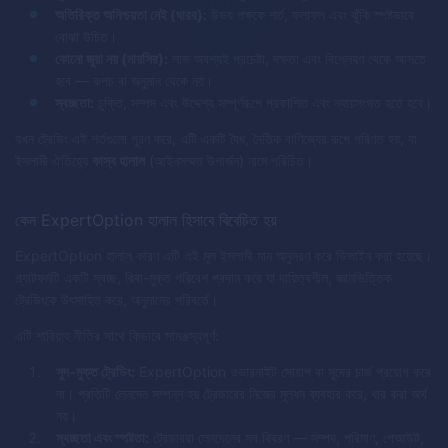
অতিরিক্ত অনিশ্চয়তা নেই (ঘারর):
উভয় পক্ষকে শর্ত, ফলাফল এবং ঝুঁকি স্পষ্টভাবে
বোঝা উচিত।
কোনো জুয়া নয় (মায়সির):
লাভ অবশ্যই প্রচেষ্টা, দক্ষতা এবং বিশ্লেষণ থেকে আসতে
হবে — কপচ বা অনুমান থেকে নয়।
স্বচ্ছতা:
চুক্তি, সম্পদ এবং উদ্দেশ্য সম্পূর্ণরূপে প্রকাশিত এবং ন্যায়সংগত হতে হবে।
যখন ট্রেডিং এই শর্তগুলো পূরণ করে, এটি একটি বৈধ, নৈতিক বাণিজ্যের রূপে পরিণত হয়, যা
ইসলামী ঐতিহ্যে
কাস্ব হালাল
(আইনসম্মত উপার্জন) নামে পরিচিত।
কেন ExpertOption হালাল হিসাবে বিবেচিত হয়
ExpertOption হালাল কারণ এটি এই মূল ইসলামী মান অনুসরণ করে ডিজাইন করা হয়েছে।
প্ল্যাটফর্মটি একটি স্বচ্ছ, রিবা-মুক্ত পরিবেশ প্রদান করে যা দায়িত্বশীল, জ্ঞানভিত্তিক
ট্রেডিংকে উৎসাহিত করে, অনুমানের পরিবর্তে।
এটি শারিয়াহ নীতির সাথে কিভাবে সামঞ্জস্যপূর্ণ:
সুদ-মুক্ত ট্রেডিং:
ExpertOption ওভারনাইট সোয়াপ বা সুদের চার্জ প্রয়োগ করে
না। প্রতিটি লেনদেন সম্পন্ন হয় ট্রেডারের নিজের মূলধন ব্যবহার করে, ধার করা অর্থ
নয়।
স্বচ্ছতা এবং স্পষ্টতা:
ট্রেডাররা লেনদেনের সব বিবরণ — সম্পদ, পরিমাণ, পেআউট,