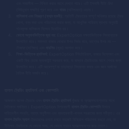
এবং সময়সীমা — নিশ্চিত করার আগে দেখতে পারে। এটি ইসলামী নীতি
রিদা
(মিউচুয়াল সম্মতি) পূরণ করে এবং
ঘারর
(অনিশ্চয়তা) এড়ায়।
মালিকানা এবং নিয়ন্ত্রণ (ক্বাব্দ হুকমী):
প্রতিটি ট্রেডারের সম্পূর্ণ অধিকার রয়েছে ট্রেড
খোলা, বন্ধ করা এবং পরিচালনা করার জন্য, যা আধুনিক শারিয়াহ ব্যাখ্যা অনুযায়ী
গঠনমূলক মালিকানা হিসেবে বিবেচিত হয়।
কোনো অনুমানভিত্তিক জুয়া নয়:
ExpertOption দক্ষতাভিত্তিক সিদ্ধান্তকে
উৎসাহিত করে। সফলতা বাজার বোঝার উপর নির্ভর করে, ভাগ্যের উপর নয় —
তিজারা
(বাণিজ্য) এবং
মায়সির
(জুয়া) আলাদা করে।
শিক্ষা-ভিত্তিক প্ল্যাটফর্ম:
ExpertOption টিউটোরিয়াল, বাজার বিশ্লেষণ এবং
একটি ফ্রি ডেমো অ্যাকাউন্ট সরবরাহ করে, যা বাস্তব ট্রেডিংয়ের আগে শেখার জন্য
উৎসাহিত করে। এটি আবেগপূর্ণ বা তাড়াহুড়ো সিদ্ধান্ত কমায় এবং জ্ঞান অর্জনের
নৈতিক নীতি সমর্থন করে।
হালাল ট্রেডিং প্ল্যাটফর্ম এবং কোম্পানি
আজকাল অনেক ট্রেডার এমন
হালাল ট্রেডিং প্ল্যাটফর্ম
খুঁজছে যা অ্যাক্সেসযোগ্যতার সাথে
নৈতিকতা সমন্বিত। ExpertOption বিশ্বব্যাপী
হালাল ট্রেডিং কোম্পানি
হিসাবে
দায়িত্বশীল পদ্ধতি, ন্যায্য অনুশীলন এবং ব্যবহারকারী-বান্ধব সরঞ্জামের জন্য স্বীকৃত। এর
হালাল ট্রেডিং অ্যাপ
ট্রেডারদের চলতে চলতে সহজেই বিনিয়োগ পরিচালনা করতে দেয়, যা
নীতিগত ট্রেডিংকে যে কোনো সময়, যে কোনো স্থানে অ্যাক্সেসযোগ্য করে তোলে।