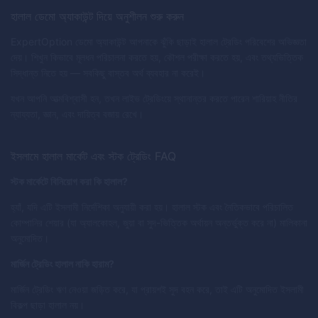
হালাল ডেমো অ্যাকাউন্ট দিয়ে অনুশীলন শুরু করুন
ExpertOption ডেমো অ্যাকাউন্ট আপনাকে ঝুঁকি ছাড়াই হালাল ট্রেডিং পরিবেশের অভিজ্ঞতা
দেয়। শিখুন কিভাবে মূলধন পরিচালনা করতে হয়, কৌশল পরীক্ষা করতে হয়, এবং তথ্যভিত্তিক
সিদ্ধান্ত নিতে হয় — সবকিছু বাস্তব অর্থ ব্যবহার না করেই।
যখন আপনি আত্মবিশ্বাসী হন, তখন লাইভ ট্রেডিংয়ে স্থানান্তর করতে পারেন শারিয়াহ নীতির
ন্যায্যতা, জ্ঞান, এবং দায়িত্ব বজায় রেখে।
ইসলামে হালাল মার্কেট এবং স্টক ট্রেডিং FAQ
স্টক মার্কেটে বিনিয়োগ করা কি হালাল?
হ্যাঁ, যদি এটি ইসলামী নির্দেশিকা অনুযায়ী করা হয়। হালাল স্টক এবং নৈতিকভাবে পরিচালিত
কোম্পানির শেয়ার (যা অ্যালকোহল, জুয়া বা সুদ-ভিত্তিক অর্থায়ন অন্তর্ভুক্ত করে না) মালিকানা
অনুমোদিত।
মার্জিন ট্রেডিং হালাল নাকি হারাম?
মার্জিন ট্রেডিং ঋণ নেওয়া জড়িত করে, যা প্রায়শই সুদ বহন করে, তাই এটি অনুমোদিত ইসলামী
বিকল্প ছাড়া হালাল নয়।