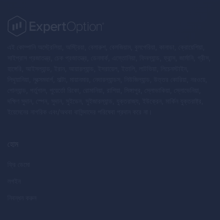
এই কোম্পানি অস্ট্রেলিয়া, অস্ট্রিয়া, বেলারুশ, বেলজিয়াম, বুলগেরিয়া, কানাডা, ক্রোয়েশিয়া,
সাইপ্রাস প্রজাতন্ত্র, চেক প্রজাতন্ত্র, ডেনমার্ক, এস্তোনিয়া, ফিনল্যান্ড, ফ্রান্স, জার্মানি, গ্রীস,
হাঙ্গেরি, আইসল্যান্ড, ইরান, আয়ারল্যান্ড, ইসরায়েল, ইতালি, লাটভিয়া, লিচেনস্টাইন,
লিথুয়ানিয়া, লুক্সেমবার্গ, মাল্টা, মায়ানমার, নেদারল্যান্ডস, নিউজিল্যান্ড, উত্তর কোরিয়া, নরওয়ে,
পোল্যান্ড, পর্তুগাল, পুয়ের্তো রিকো, রোমানিয়া, রাশিয়া, সিঙ্গাপুর, স্লোভাকিয়া, স্লোভেনিয়া,
দক্ষিণ সুদান, স্পেন, সুদান, সুইডেন, সুইজারল্যান্ড, যুক্তরাজ্য, ইউক্রেন, মার্কিন যুক্তরাষ্ট্র,
ইয়েমেনের নাগরিক এবং/অথবা বাসিন্দাদের পরিষেবা প্রদান করে না।
হোম
ফ্রি ডেমো
লগইন
নিবন্ধন করুন