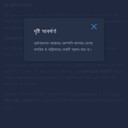
শর্ট ট্রেডিং কি হালাল?
শর্ট-সেলিং — দাম কমার থেকে লাভ — ইসলামী অর্থায়নে সমস্যা হতে পারে কারণ এটি সেই
জিনিস বিক্রি করা হতে পারে যা কারো মালিকানায় নেই। ExpertOption প্রকৃত মালিকানা
এবং স্বচ্ছ চুক্তির সাথে ট্রেডিংকে উৎসাহিত করে।
দৃষ্টি আকর্ষণ!
কপি ট্রেডিং কি হালাল?
দুর্ভাগ্যবশত আমাদের কোম্পানি আপনার দেশের
কপি ট্রেডিংকে হালাল মনে করা যেতে পারে যদি এটি শিক্ষামূলক হয় (অ-মাধ্যিক), পরিষ্কার
নাগরিক বা বাসিন্দাদের সেবাটি প্রদান করে না।
সম্মতি এবং ট্রেডার ও ফলোয়ারের মধ্যে স্বচ্ছতার সাথে।
ExpertOption হালাল কারণ এটি ইসলামী অর্থায়ন মূল্যবোধকে সম্মান করে এবং ট্রেডারদের
একটি স্পষ্ট, সুদ-মুক্ত এবং স্বচ্ছ পরিবেশ প্রদান করে। যারা
হালাল ট্রেডিং সাইটগুলি
অন্বেষণ
করছেন, তাদের জন্য ExpertOption শেখা, অনুশীলন এবং নীতিগতভাবে ট্রেডিং করার
একটি বিশ্বস্ত প্ল্যাটফর্ম।
ডেস্কটপে হোক বা হালাল ট্রেডিং অ্যাপ এর মাধ্যমে, ExpertOption কে তাদের পছন্দের
হালাল ট্রেডিং প্ল্যাটফর্ম
হিসেবে বেছে নেওয়া মুসলিম ট্রেডারদের ক্রমবর্ধমান সম্প্রদায়ে যোগদান
করুন।