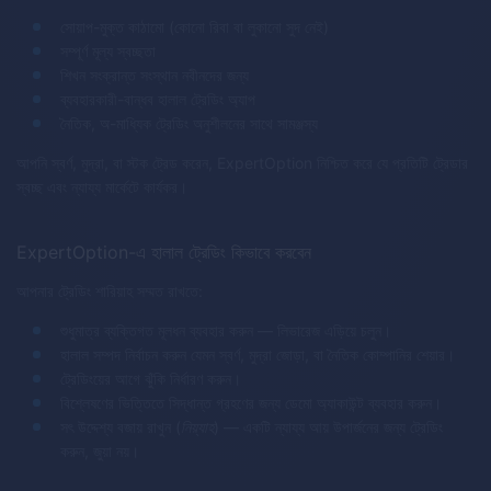
সোয়াপ-মুক্ত কাঠামো (কোনো রিবা বা লুকানো সুদ নেই)
সম্পূর্ণ মূল্য স্বচ্ছতা
শিখন সংক্রান্ত সংস্থান নবীনদের জন্য
ব্যবহারকারী-বান্ধব হালাল ট্রেডিং অ্যাপ
নৈতিক, অ-মাধ্যিক ট্রেডিং অনুশীলনের সাথে সামঞ্জস্য
আপনি স্বর্ণ, মুদ্রা, বা স্টক ট্রেড করেন, ExpertOption নিশ্চিত করে যে প্রতিটি ট্রেডার
স্বচ্ছ এবং ন্যায্য মার্কেটে কার্যকর।
ExpertOption-এ হালাল ট্রেডিং কিভাবে করবেন
আপনার ট্রেডিং শারিয়াহ সম্মত রাখতে:
শুধুমাত্র ব্যক্তিগত মূলধন ব্যবহার করুন — লিভারেজ এড়িয়ে চলুন।
হালাল সম্পদ নির্বাচন করুন যেমন স্বর্ণ, মুদ্রা জোড়া, বা নৈতিক কোম্পানির শেয়ার।
ট্রেডিংয়ের আগে ঝুঁকি নির্ধারণ করুন।
বিশ্লেষণের ভিত্তিতে সিদ্ধান্ত গ্রহণের জন্য ডেমো অ্যাকাউন্ট ব্যবহার করুন।
সৎ উদ্দেশ্য বজায় রাখুন (
নিয়্যাহ
) — একটি ন্যায্য আয় উপার্জনের জন্য ট্রেডিং
করুন, জুয়া নয়।