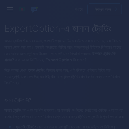
লগইন
নিবন্ধন করুন
ExpertOption-এ হালাল ট্রেডিং
অনেক মুসলিম ট্রেডারের জন্য, প্রশ্নটি শুধুমাত্র কিভাবে ট্রেড করা যায় তা নয়, বরং কিভাবে
হালাল ট্রেড করা যায়। ইসলামী অর্থায়নের নীতির সাথে সামঞ্জস্যপূর্ণ নীতিগত বিনিয়োগ আগের
চেয়ে আরও গুরুত্বপূর্ণ হয়ে উঠেছে। অনেকেই এখন জিজ্ঞাসা করছেন:
ইসলামে ট্রেডিং কি
হালাল?
এবং আরও নির্দিষ্টভাবে,
ExpertOption কি হালাল?
নিচে আমরা দেখব
হালাল ট্রেডিং
কীভাবে কাজ করে, এটি কীভাবে শারিয়াহ নীতির সাথে
সামঞ্জস্যপূর্ণ, এবং কেন ExpertOption আধুনিক ট্রেডিং প্ল্যাটফর্মের মধ্যে হালাল হিসাবে
বিবেচিত হয়।
হালাল ট্রেডিং কী?
হালাল ট্রেডিং
হল এমন আর্থিক কার্যকলাপ যা ইসলামী অর্থায়নের (শারিয়াহ) নৈতিক ও আইনগত
কাঠামো অনুসরণ করে। হালাল হিসাবে যোগ্য হওয়ার জন্য ট্রেডিংকে মূল নীতি পূরণ করতে হবে:
সুদ নেই (রিবা):
কোন লেনদেন যা গ্যারান্টিযুক্ত লাভ বা সুদ জড়িত তা নিষিদ্ধ।