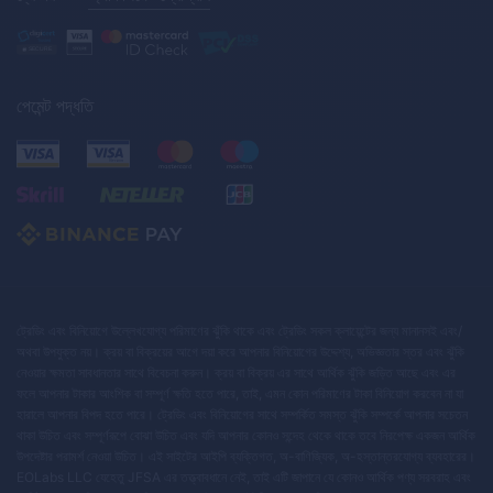
পেমেন্ট পদ্ধতি
ট্রেডিং এবং বিনিয়োগে উল্লেখযোগ্য পরিমাণের ঝুঁকি থাকে এবং ট্রেডিং সকল ক্লায়েন্টের জন্য মানানসই এবং/
অথবা উপযুক্ত নয়। ক্রয় বা বিক্রয়ের আগে দয়া করে আপনার বিনিয়োগের উদ্দেশ্য, অভিজ্ঞতার স্তর এবং ঝুঁকি
নেওয়ার ক্ষমতা সাবধানতার সাথে বিবেচনা করুন। ক্রয় বা বিক্রয় এর সাথে আর্থিক ঝুঁকি জড়িত আছে এবং এর
ফলে আপনার টাকার আংশিক বা সম্পূর্ণ ক্ষতি হতে পারে, তাই, এমন কোন পরিমাণের টাকা বিনিয়োগ করবেন না যা
হারালে আপনার বিপদ হতে পারে। ট্রেডিং এবং বিনিয়োগের সাথে সম্পর্কিত সমস্ত ঝুঁকি সম্পর্কে আপনার সচেতন
থাকা উচিত এবং সম্পূর্ণরূপে বোঝা উচিত এবং যদি আপনার কোনও সন্দেহ থেকে থাকে তবে নিরপেক্ষ একজন আর্থিক
উপদেষ্টার পরামর্শ নেওয়া উচিত। এই সাইটের আইপি ব্যক্তিগত, অ-বাণিজ্যিক, অ-হস্তান্তরযোগ্য ব্যবহারের।
EOLabs LLC যেহেতু JFSA এর তত্ত্বাবধানে নেই, তাই এটি জাপানে যে কোনও আর্থিক পণ্য সরবরাহ এবং